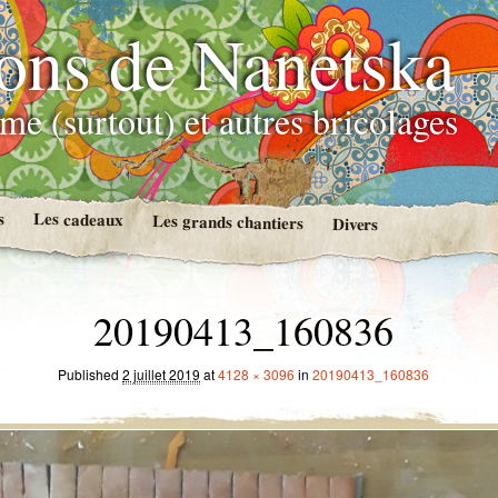
ions de Nanetska
me (surtout) et autres bricolages
s
Les cadeaux
Les grands chantiers
Divers
20190413_160836
Published
2 juillet 2019
at
4128 × 3096
in
20190413_160836