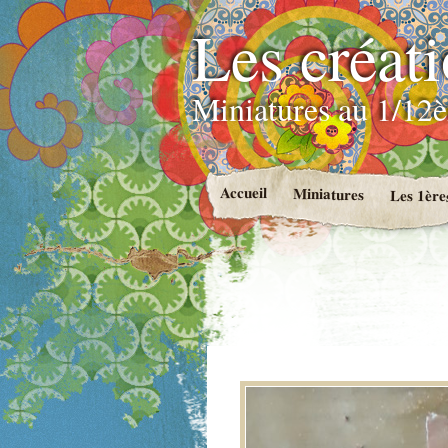
Les créat
Miniatures au 1/12è
Accueil
Miniatures
Les 1ère