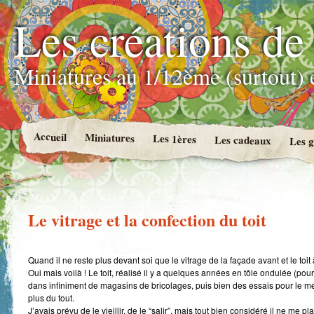
Les créations de
Miniatures au 1/12ème (surtout) e
Accueil
Miniatures
Les 1ères
Les cadeaux
Les g
Le vitrage et la confection du toit
Quand il ne reste plus devant soi que le vitrage de la façade avant et le toi
Oui mais voilà ! Le toit, réalisé il y a quelques années en tôle ondulée (pou
dans infiniment de magasins de bricolages, puis bien des essais pour le me
plus du tout.
J’avais prévu de le vieillir, de le “salir”, mais tout bien considéré il ne me pla