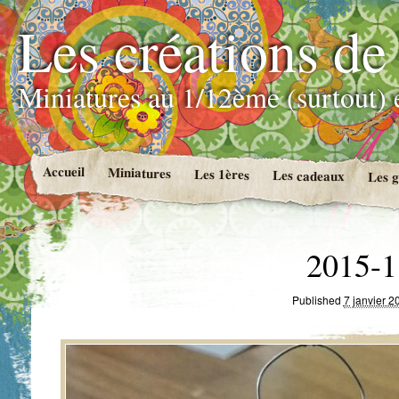
Les créations de
Miniatures au 1/12ème (surtout) e
Accueil
Miniatures
Les 1ères
Les cadeaux
Les g
2015-1
Published
7 janvier 2