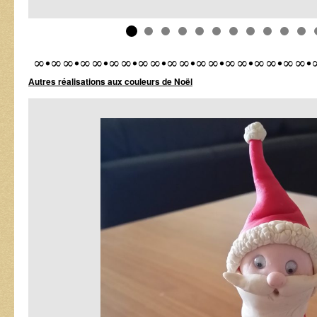
∞•∞∞•∞∞•∞∞•∞∞•∞∞•∞∞•∞∞•∞∞•∞∞•
Autres réalisations aux couleurs de Noël