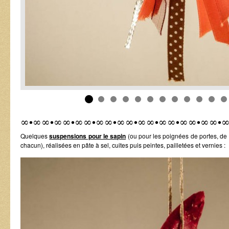
∞•∞∞•∞∞•∞∞•∞∞•∞∞•∞∞•∞∞•∞∞•∞∞•
Quelques
suspensions pour le sapin
(ou pour les poignées de portes, de 
chacun), réalisées en pâte à sel, cuites puis peintes, pailletées et vernies :