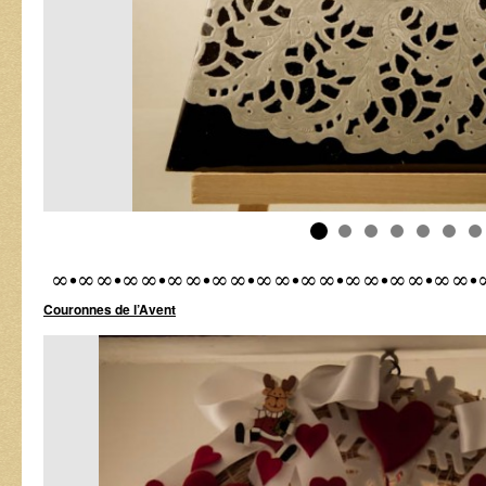
∞•∞∞•∞∞•∞∞•∞∞•∞∞•∞∞•∞∞•∞∞•∞∞•
Couronnes de l’Avent