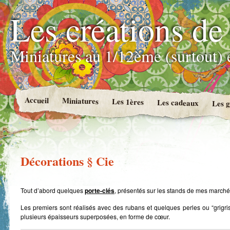
Les créations de
Miniatures au 1/12ème (surtout) e
Accueil
Miniatures
Les 1ères
Les cadeaux
Les g
Décorations § Cie
Tout d’abord quelques
porte-clés
, présentés sur les stands de mes marché
Les premiers sont réalisés avec des rubans et quelques perles ou “grigris
plusieurs épaisseurs superposées, en forme de cœur.