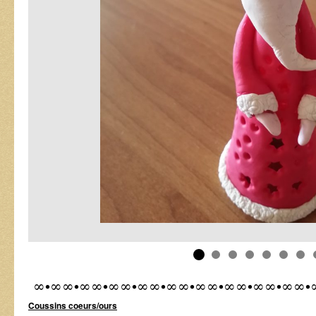
∞•∞∞•∞∞•∞∞•∞∞•∞∞•∞∞•∞∞•∞∞•∞∞•
Coussins coeurs/ours