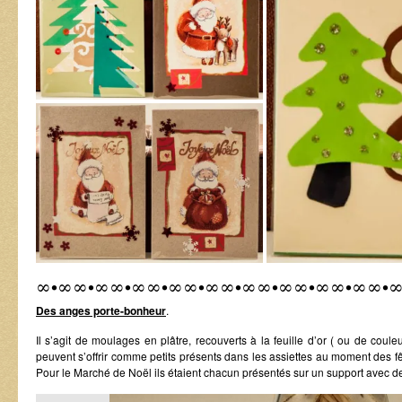
∞•∞∞•∞∞•∞∞•∞∞•∞∞•∞∞•∞∞•∞∞•∞∞•
Des anges porte-bonheur
.
Il s’agit de moulages en plâtre, recouverts à la feuille d’or ( ou de couleu
peuvent s’offrir comme petits présents dans les assiettes au moment des f
Pour le Marché de Noël ils étaient chacun présentés sur un support avec de