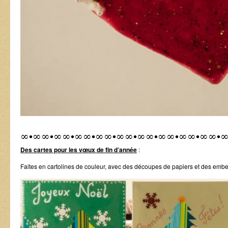
∞•∞∞•∞∞•∞∞•∞∞•∞∞•∞∞•∞∞•∞∞•∞∞•
Des cartes pour les vœux de fin d’année
:
Faites en cartolines de couleur, avec des découpes de papiers et des embe